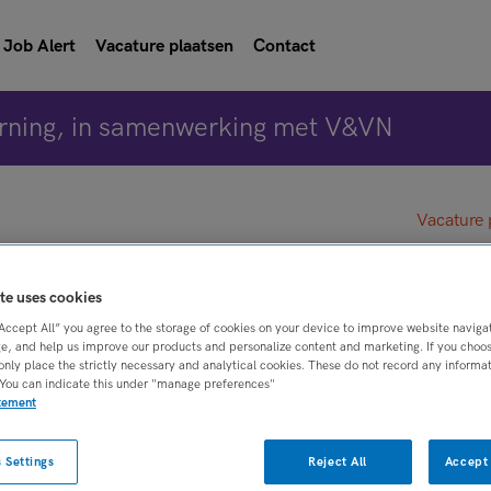
Job Alert
Vacature plaatsen
Contact
rning, in samenwerking met V&VN
Vacature 
egkundige in opleiding 
te uses cookies
“Accept All” you agree to the storage of cookies on your device to improve website naviga
e, and help us improve our products and personalize content and marketing. If you choose
eegkundige
only place the strictly necessary and analytical cookies. These do not record any informa
 You can indicate this under "manage preferences"
atement
 Settings
Reject All
Accept 