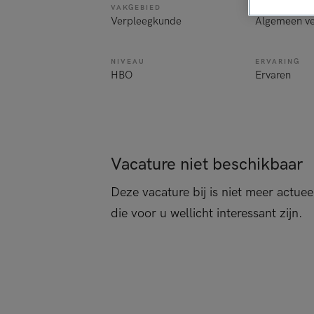
VAKGEBIED
FUNCTIE
Verpleegkunde
Algemeen ve
NIVEAU
ERVARING
HBO
Ervaren
Vacature niet beschikbaar
Deze vacature bij is niet meer actuee
die voor u wellicht interessant zijn.