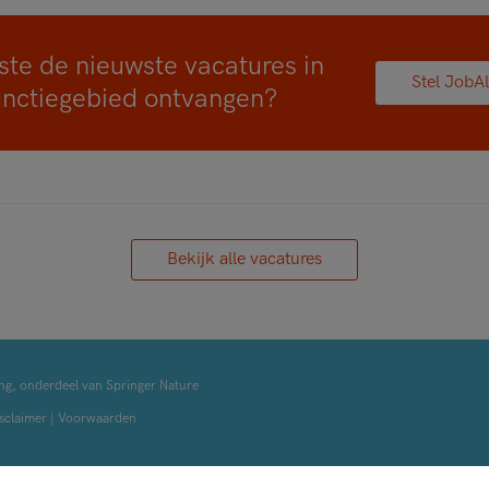
ste de nieuwste vacatures in
Stel JobAl
unctiegebied ontvangen?
Bekijk alle vacatures
ng, onderdeel van Springer Nature
sclaimer
|
Voorwaarden