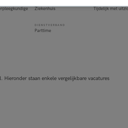
BRANCHE
AANSTELLING
rpleegkundige
Ziekenhuis
Tijdelijk met uitzi
DIENSTVERBAND
Parttime
l. Hieronder staan enkele vergelijkbare vacatures