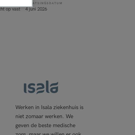
PLAATSINGSDATUM
cht op vast
4 juni 2026
Werken in Isala ziekenhuis is
niet zomaar werken. We
geven de beste medische
zorg, maar we willen er ook