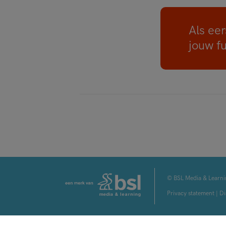
Als eer
jouw f
© BSL Media & Learni
Privacy statement
|
Di