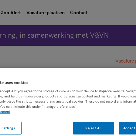
Job Alert
Vacature plaatsen
Contact
rning, in samenwerking met V&VN
Vacature 
e, Flexbureau, Bussum
te uses cookies
“Accept All” you agree to the storage of cookies on your device to improve website naviga
e, and help us improve our products and personalize content and marketing. If you choose
only place the strictly necessary and analytical cookies. These do not record any informa
 You can indicate this under "manage preferences"
atement
BRANCHE
AANSTELLING
 Settings
Reject All
Accept 
rpleegkundige
Instelling/tehuis
Tijdelijk met uitzi