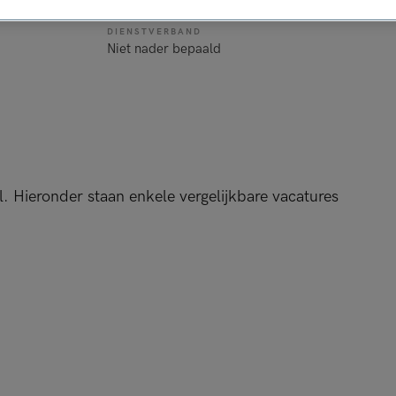
DIENSTVERBAND
Niet nader bepaald
l. Hieronder staan enkele vergelijkbare vacatures