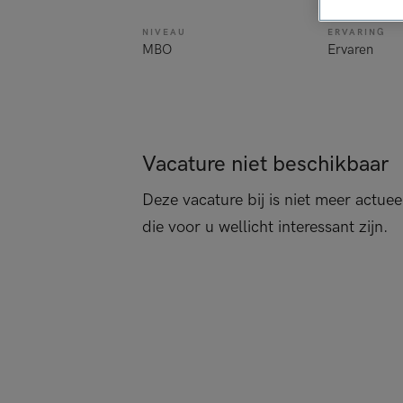
NIVEAU
ERVARING
MBO
Ervaren
Vacature niet beschikbaar
Deze vacature bij is niet meer actuee
die voor u wellicht interessant zijn.