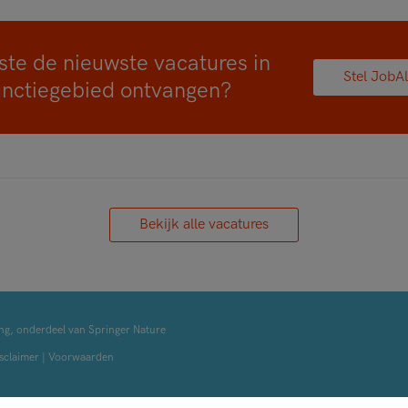
ste de nieuwste vacatures in
Stel JobAl
unctiegebied ontvangen?
Bekijk alle vacatures
ng, onderdeel van Springer Nature
sclaimer
|
Voorwaarden