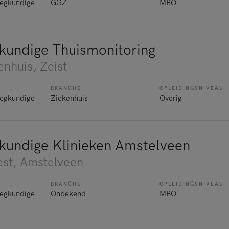
egkundige
GGZ
MBO
kundige Thuismonitoring
enhuis
, Zeist
BRANCHE
OPLEIDINGSNIVEAU
egkundige
Ziekenhuis
Overig
kundige Klinieken Amstelveen
st
, Amstelveen
BRANCHE
OPLEIDINGSNIVEAU
egkundige
Onbekend
MBO