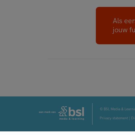
Als eer
jouw f
© BSL Media & Learni
Privacy statement
|
Di