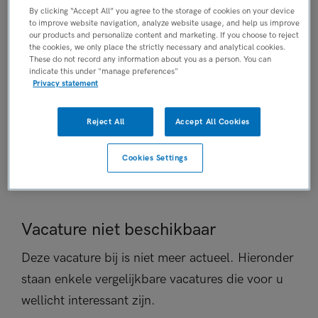
By clicking “Accept All” you agree to the storage of cookies on your device
Niet nader bepaald
to improve website navigation, analyze website usage, and help us improve
PLAATSINGSDATUM
our products and personalize content and marketing. If you choose to reject
the cookies, we only place the strictly necessary and analytical cookies.
8 september 2025
These do not record any information about you as a person. You can
NIVEAU
indicate this under "manage preferences"
Privacy statement
MBO
ERVARING
Reject All
Accept All Cookies
Niet nader bepaald
DIENSTVERBAND
Cookies Settings
Niet nader bepaald
Vacature niet beschikbaar
Deze vacature bij is niet meer actueel. Hieronder
staan enkele vergelijkbare vacatures die voor u
wellicht interessant zijn.