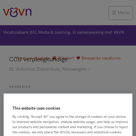
Menu
Vacaturebank BSL Media & Learning, in samenwerking met V&VN
Vacature plaatsen
Jobalert
Bewaarde vacatures
CCU verpleegkundige
St. Antonius Ziekenhuis, Nieuwegein
VAKGEBIED
Verpleegkunde
FUNCTIE
This website uses cookies
CCU Verpleegkundige
By clicking “Accept All” you agree to the storage of cookies on your device
BRANCHE
to improve website navigation, analyze website usage, and help us improve
Ziekenhuis
our products and personalize content and marketing. If you choose to reject
the cookies, we only place the strictly necessary and analytical cookies.
AANSTELLING