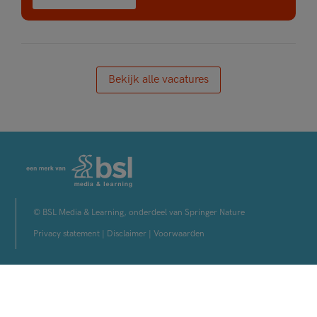
Bekijk alle vacatures
© BSL Media & Learning, onderdeel van Springer Nature
Privacy statement
|
Disclaimer
|
Voorwaarden