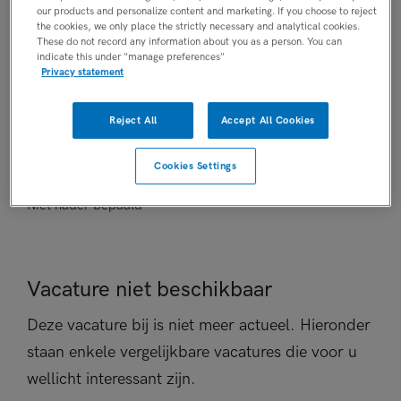
our products and personalize content and marketing. If you choose to reject
Niet nader bepaald
the cookies, we only place the strictly necessary and analytical cookies.
PLAATSINGSDATUM
These do not record any information about you as a person. You can
indicate this under "manage preferences"
9 juli 2026
Privacy statement
NIVEAU
WO
Reject All
Accept All Cookies
ERVARING
Niet nader bepaald
Cookies Settings
DIENSTVERBAND
Niet nader bepaald
Vacature niet beschikbaar
Deze vacature bij is niet meer actueel. Hieronder
staan enkele vergelijkbare vacatures die voor u
wellicht interessant zijn.