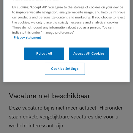
Niet nader bepaald
By clicking “Accept All” you agree to the storage of cookies on your device
to improve website navigation, analyze website usage, and help us improve
PLAATSINGSDATUM
our products and personalize content and marketing. If you choose to reject
6 november 2025
the cookies, we only place the strictly necessary and analytical cookies.
These do not record any information about you as a person. You can
NIVEAU
indicate this under "manage preferences"
HBO
Privacy statement
ERVARING
Niet nader bepaald
Reject All
Accept All Cookies
DIENSTVERBAND
Niet nader bepaald
Cookies Settings
Vacature niet beschikbaar
Deze vacature bij is niet meer actueel. Hieronder
staan enkele vergelijkbare vacatures die voor u
wellicht interessant zijn.