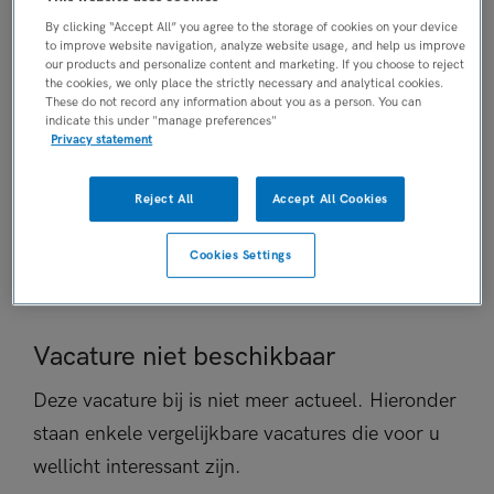
Niet nader bepaald
By clicking “Accept All” you agree to the storage of cookies on your device
to improve website navigation, analyze website usage, and help us improve
PLAATSINGSDATUM
our products and personalize content and marketing. If you choose to reject
16 januari 2025
the cookies, we only place the strictly necessary and analytical cookies.
These do not record any information about you as a person. You can
NIVEAU
indicate this under "manage preferences"
HBO
Privacy statement
ERVARING
Niet nader bepaald
Reject All
Accept All Cookies
DIENSTVERBAND
Niet nader bepaald
Cookies Settings
Vacature niet beschikbaar
Deze vacature bij is niet meer actueel. Hieronder
staan enkele vergelijkbare vacatures die voor u
wellicht interessant zijn.