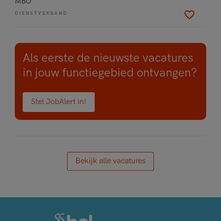
MBO
DIENSTVERBAND
Als eerste de nieuwste vacatures
in jouw functiegebied ontvangen?
Stel JobAlert in!
Bekijk alle vacatures