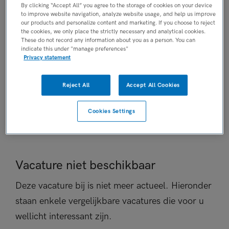
By clicking “Accept All” you agree to the storage of cookies on your device
Niet nader bepaald
to improve website navigation, analyze website usage, and help us improve
our products and personalize content and marketing. If you choose to reject
PLAATSINGSDATUM
the cookies, we only place the strictly necessary and analytical cookies.
9 juli 2026
These do not record any information about you as a person. You can
indicate this under "manage preferences"
NIVEAU
Privacy statement
MBO
ERVARING
Reject All
Accept All Cookies
Niet nader bepaald
DIENSTVERBAND
Cookies Settings
Niet nader bepaald
Vacature niet beschikbaar
Deze vacature bij is niet meer actueel. Hieronder
staan enkele vergelijkbare vacatures die voor u
wellicht interessant zijn.