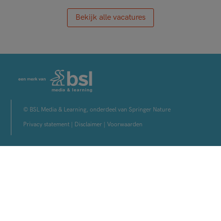
Bekijk alle vacatures
© BSL Media & Learning, onderdeel van Springer Nature
Privacy statement
|
Disclaimer
|
Voorwaarden