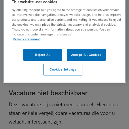
This website uses cookies
Tijdelijk dienstverband
By clicking “Accept All” you agree to the storage of cookies on your device
PLAATSINGSDATUM
to improve website navigation, analyze website usage, and help us improve
our products and personalize content and marketing. If you choose to reject
6 september 2025
the cookies, we only place the strictly necessary and analytical cookies.
NIVEAU
These do not record any information about you as a person. You can
indicate this under "manage preferences"
MBO
Privacy statement
ERVARING
Ervaren
Reject All
Accept All Cookies
DIENSTVERBAND
Fulltime
Cookies Settings
Vacature niet beschikbaar
Deze vacature bij is niet meer actueel. Hieronder
staan enkele vergelijkbare vacatures die voor u
wellicht interessant zijn.