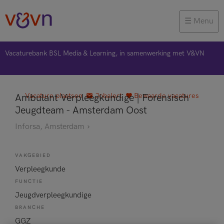
Menu
Vacaturebank BSL Media & Learning, in samenwerking met V&VN
Vacature plaatsen
Jobalert
Bewaarde vacatures
Ambulant Verpleegkundige | Forensisch
Jeugdteam - Amsterdam Oost
Inforsa, Amsterdam
VAKGEBIED
Verpleegkunde
FUNCTIE
Jeugdverpleegkundige
BRANCHE
GGZ