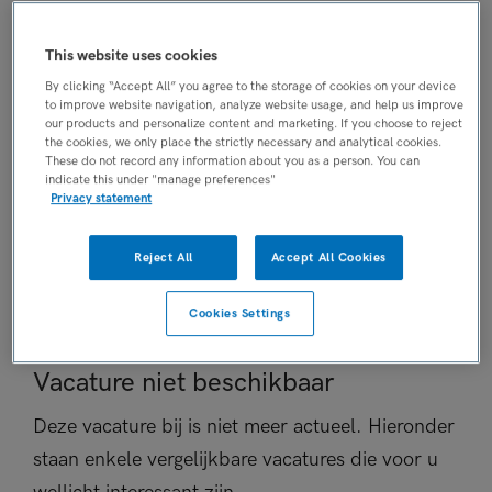
AANSTELLING
Tijdelijk dienstverband
This website uses cookies
PLAATSINGSDATUM
By clicking “Accept All” you agree to the storage of cookies on your device
8 juni 2026
to improve website navigation, analyze website usage, and help us improve
our products and personalize content and marketing. If you choose to reject
NIVEAU
the cookies, we only place the strictly necessary and analytical cookies.
These do not record any information about you as a person. You can
Overig
indicate this under "manage preferences"
ERVARING
Privacy statement
Niet nader bepaald
DIENSTVERBAND
Reject All
Accept All Cookies
Niet nader bepaald
Cookies Settings
Vacature niet beschikbaar
Deze vacature bij is niet meer actueel. Hieronder
staan enkele vergelijkbare vacatures die voor u