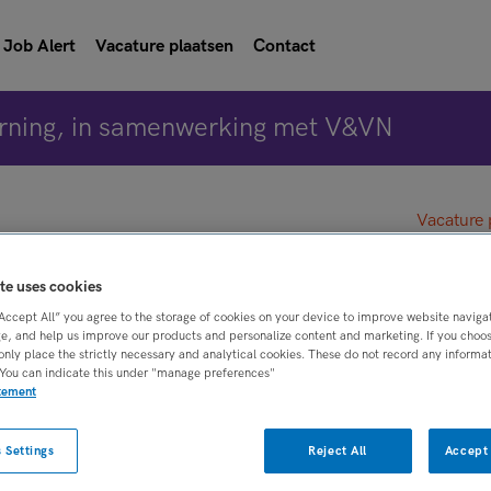
Job Alert
Vacature plaatsen
Contact
rning, in samenwerking met V&VN
Vacature 
te uses cookies
kundige
“Accept All” you agree to the storage of cookies on your device to improve website naviga
e, and help us improve our products and personalize content and marketing. If you choose
only place the strictly necessary and analytical cookies. These do not record any informa
n
 You can indicate this under "manage preferences"
atement
BRANCHE
AANSTELLING
 Settings
Reject All
Accept 
eegkundige
Onbekend
Niet nader bepaa