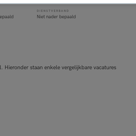
DIENSTVERBAND
bepaald
Niet nader bepaald
l. Hieronder staan enkele vergelijkbare vacatures