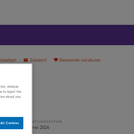
plaatsen
Jobalert
Bewaarde vacatures
tion, analyze
 to reject the
tion about you
PLAATSINGSDATUM
All Cookies
ld
11 mei 2026