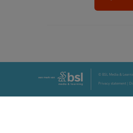
© BSL Media & Learni
Privacy statement
|
Di