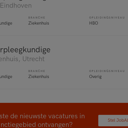
 Eindhoven
BRANCHE
OPLEIDINGSNIVEAU
undige
Ziekenhuis
HBO
rpleegkundige
enhuis
, Utrecht
BRANCHE
OPLEIDINGSNIVEAU
undige
Ziekenhuis
Overig
ste de nieuwste vacatures in
Stel JobAl
unctiegebied ontvangen?