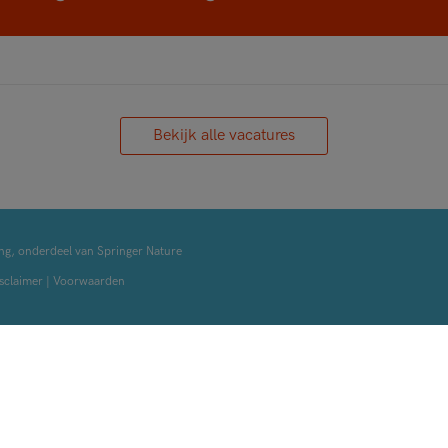
Bekijk alle vacatures
ng, onderdeel van Springer Nature
sclaimer
|
Voorwaarden