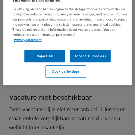
This website uses cookies
Vaste aanstelling
By clicking “Accept All” you agree to the storage of cookies on your device
PLAATSINGSDATUM
to improve website navigation, analyze website usage, and help us improve
our products and personalize content and marketing. If you choose to reject
27 april 2026
the cookies, we only place the strictly necessary and analytical cookies.
NIVEAU
These do not record any information about you as a person. You can
indicate this under "manage preferences"
HBO
Privacy statement
ERVARING
Ervaren
Reject All
Accept All Cookies
DIENSTVERBAND
Parttime
Cookies Settings
Vacature niet beschikbaar
Deze vacature bij is niet meer actueel. Hieronder
staan enkele vergelijkbare vacatures die voor u
wellicht interessant zijn.