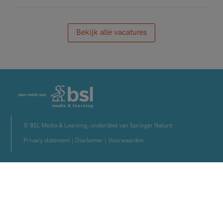
Bekijk alle vacatures
© BSL Media & Learning, onderdeel van Springer Nature
Privacy statement
|
Disclaimer
|
Voorwaarden