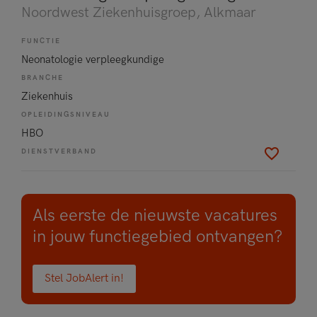
Noordwest Ziekenhuisgroep
, Alkmaar
FUNCTIE
Neonatologie verpleegkundige
BRANCHE
Ziekenhuis
OPLEIDINGSNIVEAU
HBO
DIENSTVERBAND
Als eerste de nieuwste vacatures
in jouw functiegebied ontvangen?
Stel JobAlert in!