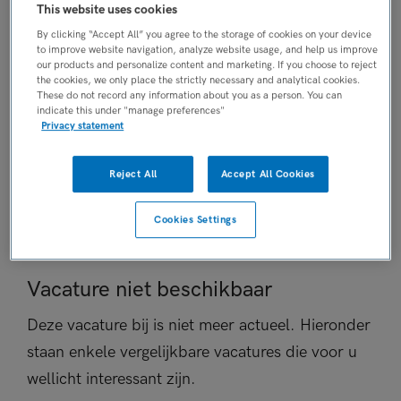
This website uses cookies
Vaste aanstelling
By clicking “Accept All” you agree to the storage of cookies on your device
PLAATSINGSDATUM
to improve website navigation, analyze website usage, and help us improve
19 juni 2026
our products and personalize content and marketing. If you choose to reject
the cookies, we only place the strictly necessary and analytical cookies.
NIVEAU
These do not record any information about you as a person. You can
MBO
indicate this under "manage preferences"
Privacy statement
ERVARING
Ervaren
Reject All
Accept All Cookies
DIENSTVERBAND
Fulltime
Cookies Settings
Vacature niet beschikbaar
Deze vacature bij is niet meer actueel. Hieronder
staan enkele vergelijkbare vacatures die voor u
wellicht interessant zijn.