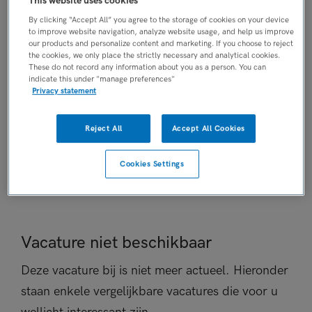
This website uses cookies
AANSTELLING
By clicking “Accept All” you agree to the storage of cookies on your device
Tijdelijk met uitzicht op vast
to improve website navigation, analyze website usage, and help us improve
our products and personalize content and marketing. If you choose to reject
PLAATSINGSDATUM
the cookies, we only place the strictly necessary and analytical cookies.
7 november 2025
These do not record any information about you as a person. You can
indicate this under "manage preferences"
NIVEAU
Privacy statement
HBO
ERVARING
Reject All
Accept All Cookies
Ervaren
DIENSTVERBAND
Cookies Settings
Parttime
Vacature niet beschikbaar
Deze vacature bij is niet meer actueel. Hieronder
staan enkele vergelijkbare vacatures die voor u