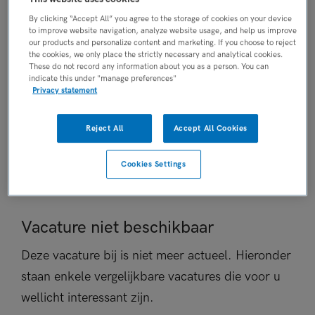
Vaste aanstelling
By clicking “Accept All” you agree to the storage of cookies on your device
to improve website navigation, analyze website usage, and help us improve
PLAATSINGSDATUM
our products and personalize content and marketing. If you choose to reject
2 april 2026
the cookies, we only place the strictly necessary and analytical cookies.
These do not record any information about you as a person. You can
NIVEAU
indicate this under "manage preferences"
HBO
Privacy statement
ERVARING
Starter
Reject All
Accept All Cookies
DIENSTVERBAND
Fulltime
Cookies Settings
Vacature niet beschikbaar
Deze vacature bij is niet meer actueel. Hieronder
staan enkele vergelijkbare vacatures die voor u
wellicht interessant zijn.