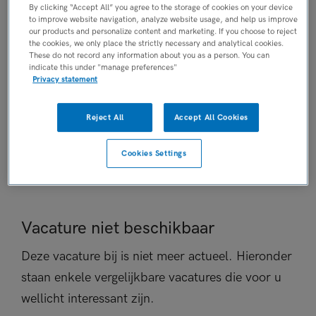
By clicking “Accept All” you agree to the storage of cookies on your device
Niet nader bepaald
to improve website navigation, analyze website usage, and help us improve
our products and personalize content and marketing. If you choose to reject
PLAATSINGSDATUM
the cookies, we only place the strictly necessary and analytical cookies.
28 september 2025
These do not record any information about you as a person. You can
indicate this under "manage preferences"
NIVEAU
Privacy statement
MBO
ERVARING
Reject All
Accept All Cookies
Niet nader bepaald
DIENSTVERBAND
Cookies Settings
Niet nader bepaald
Vacature niet beschikbaar
Deze vacature bij is niet meer actueel. Hieronder
staan enkele vergelijkbare vacatures die voor u
wellicht interessant zijn.