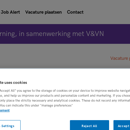
Job Alert
Vacature plaatsen
Contact
rning, in samenwerking met V&VN
Vacature 
rg verpleegkundige
te uses cookies
“Accept All” you agree to the storage of cookies on your device to improve website naviga
 Groningen
e, and help us improve our products and personalize content and marketing. If you choose
only place the strictly necessary and analytical cookies. These do not record any informa
 You can indicate this under "manage preferences"
atement
BRANCHE
AANSTELLING
oepen
Onbekend
Tijdelijk dienstve
 Settings
Reject All
Accept 