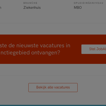
BRANCHE
OPLEIDINGSNIVEAU
n
Ziekenhuis
MBO
ste de nieuwste vacatures in
Stel JobAl
unctiegebied ontvangen?
Bekijk alle vacatures