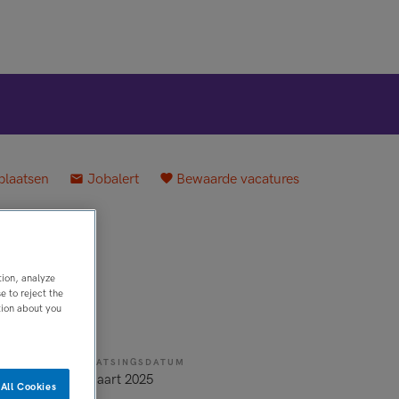
plaatsen
Jobalert
Bewaarde vacatures
tion, analyze
 to reject the
tion about you
PLAATSINGSDATUM
rband
3 maart 2025
All Cookies