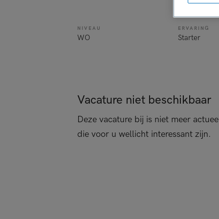
verpleegkun
NIVEAU
ERVARING
WO
Starter
Vacature niet beschikbaar
Deze vacature bij is niet meer actuee
die voor u wellicht interessant zijn.