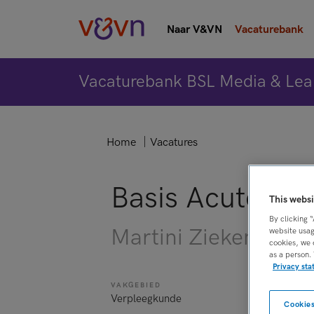
Naar V&VN
Vacaturebank
Vacaturebank BSL Media & Lea
Home
Vacatures
Basis Acute Zo
This websi
By clicking 
Martini Ziekenhuis,
website usag
cookies, we 
as a person.
Privacy st
VAKGEBIED
FUNCTIE
Verpleegkunde
Overige ber
Cookies