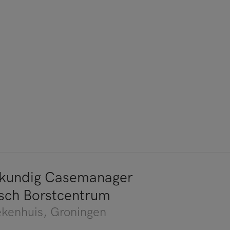
gkundig Casemanager
sch Borstcentrum
ekenhuis
, Groningen