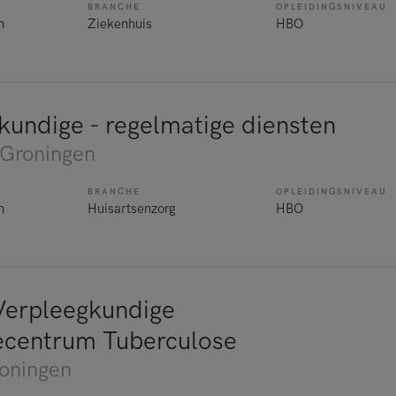
BRANCHE
OPLEIDINGSNIVEAU
n
Ziekenhuis
HBO
kundige - regelmatige diensten
 Groningen
BRANCHE
OPLEIDINGSNIVEAU
n
Huisartsenzorg
HBO
 Verpleegkundige
ecentrum Tuberculose
roningen