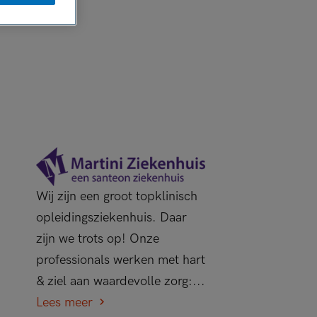
Wij zijn een groot topklinisch
opleidingsziekenhuis. Daar
zijn we trots op! Onze
professionals werken met hart
& ziel aan waardevolle zorg:...
Lees meer