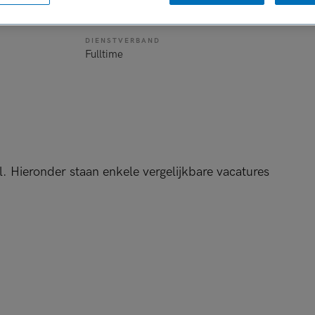
de
DIENSTVERBAND
Fulltime
l. Hieronder staan enkele vergelijkbare vacatures