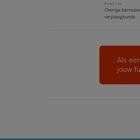
FUNCTIE
Overige beroepe
verpleegkunde
Als eer
jouw f