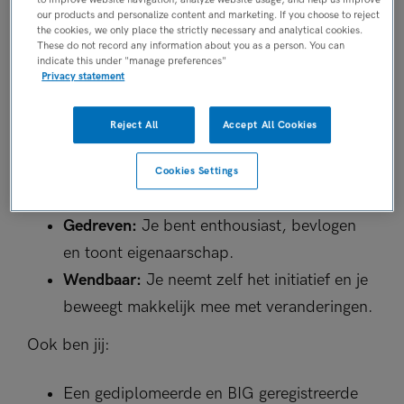
zorg en vormt een sterk team met je
our products and personalize content and marketing. If you choose to reject
the cookies, we only place the strictly necessary and analytical cookies.
collega’s. Je bent duidelijk op een
These do not record any information about you as a person. You can
vriendelijke manier waardoor patiënten
indicate this under "manage preferences"
Privacy statement
weten waar ze aan toe zijn, óók op de
moeilijke momenten.
Reject All
Accept All Cookies
Inlevend:
Je luistert en voelt goed aan wat
iemand nodig heeft. Je legt makkelijk
Cookies Settings
contact en je vraagt door.
Gedreven:
Je bent enthousiast, bevlogen
en toont eigenaarschap.
Wendbaar:
Je neemt zelf het initiatief en je
beweegt makkelijk mee met veranderingen.
Ook ben jij:
Een gediplomeerde en BIG geregistreerde