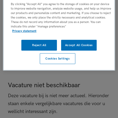
By clicking “Accept All” you agree to the storage of cookies on your device
Niet nader bepaald
to improve website navigation, analyze website usage, and help us improve
PLAATSINGSDATUM
our products and personalize content and marketing. If you choose to reject
the cookies, we only place the strictly necessary and analytical cookies.
5 februari 2025
These do not record any information about you as a person. You can
NIVEAU
indicate this under "manage preferences"
Privacy statement
MBO
ERVARING
Reject All
Accept All Cookies
Ervaren
DIENSTVERBAND
Cookies Settings
Niet nader bepaald
Vacature niet beschikbaar
Deze vacature bij is niet meer actueel. Hieronder
staan enkele vergelijkbare vacatures die voor u
wellicht interessant zijn.