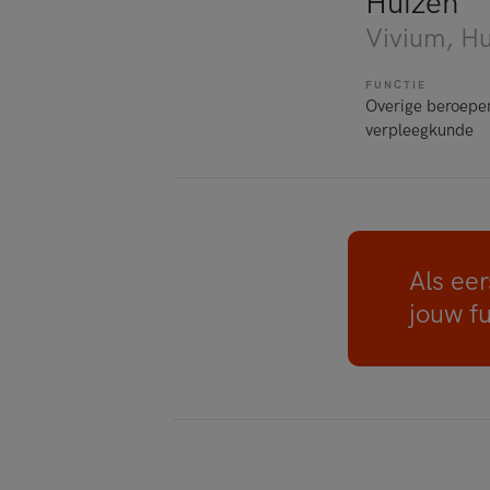
Huizen
Vivium
, H
FUNCTIE
Overige beroepe
verpleegkunde
Als eer
jouw f