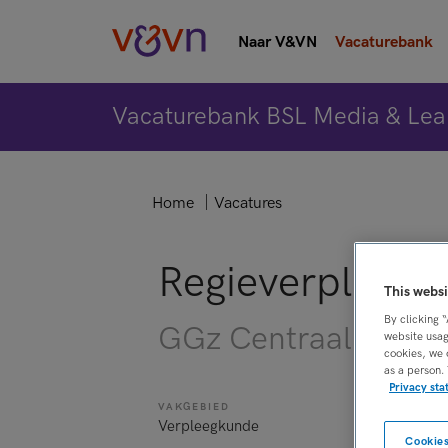
Naar V&VN
Vacaturebank
Vacaturebank BSL Media & Lea
Home
Vacatures
Regieverpleeg
This websi
By clicking 
GGz Centraal, Huiz
website usag
cookies, we 
as a person.
Privacy st
VAKGEBIED
FUNCTIE
Verpleegkunde
Overige ber
Cookies