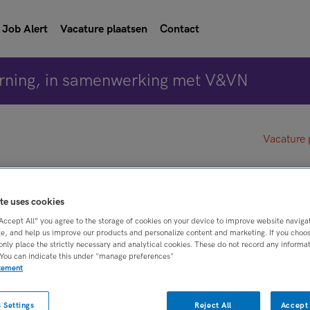
Job Alert
Vacature plaatsen
Contact
rning, in samenwerking met V&VN
Vacature 
kundige FACT
te uses cookies
“Accept All” you agree to the storage of cookies on your device to improve website naviga
en
e, and help us improve our products and personalize content and marketing. If you choose
only place the strictly necessary and analytical cookies. These do not record any informa
 You can indicate this under "manage preferences"
atement
BRANCHE
AANSTELLING
oepen
Zelfstandige kliniek
Vaste aanstelling
 Settings
Reject All
Accept 