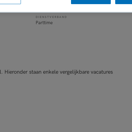
de
DIENSTVERBAND
Parttime
l. Hieronder staan enkele vergelijkbare vacatures