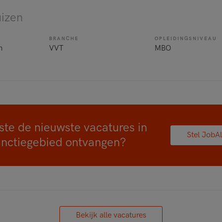
uizen
BRANCHE
OPLEIDINGSNIVEAU
n
VVT
MBO
ste de nieuwste vacatures in
Stel JobAl
unctiegebied ontvangen?
Bekijk alle vacatures