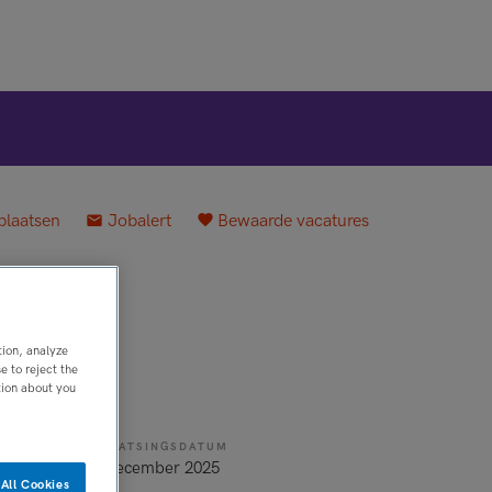
plaatsen
Jobalert
Bewaarde vacatures
tion, analyze
 to reject the
tion about you
PLAATSINGSDATUM
3 december 2025
All Cookies