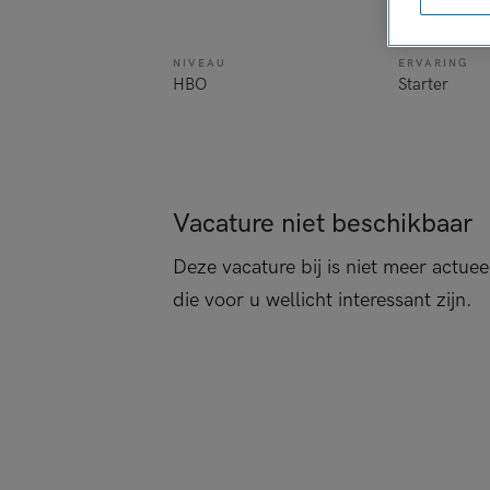
verpleegkun
NIVEAU
ERVARING
HBO
Starter
Vacature niet beschikbaar
Deze vacature bij is niet meer actuee
die voor u wellicht interessant zijn.