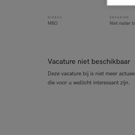
verpleegkun
NIVEAU
ERVARING
MBO
Niet nader 
Vacature niet beschikbaar
Deze vacature bij is niet meer actuee
die voor u wellicht interessant zijn.