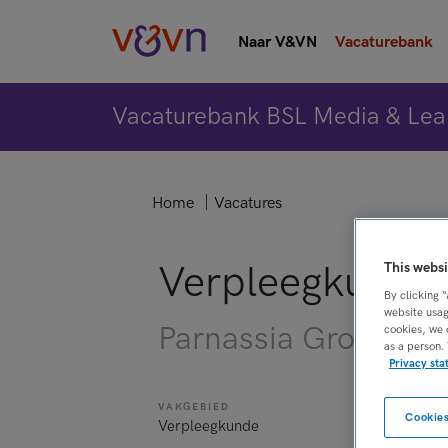
Naar V&VN
Vacaturebank
Vacaturebank BSL Media & Lea
Home
Vacatures
Verpleegkundig
This websi
By clicking 
website usag
Parnassia Groep, D
cookies, we 
as a person.
Privacy st
VAKGEBIED
FUNCTIE
Cookies
Verpleegkunde
Overige ber