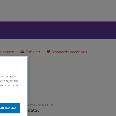
plaatsen
Jobalert
Bewaarde vacatures
tion, analyze
 to reject the
tion about you
PLAATSINGSDATUM
All Cookies
cht op vast
8 juli 2026