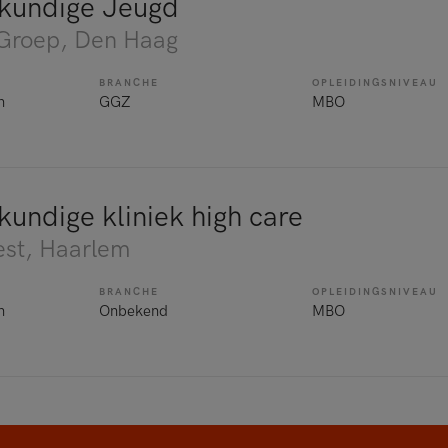
kundige Jeugd
 Groep
, Den Haag
BRANCHE
OPLEIDINGSNIVEAU
n
GGZ
MBO
undige kliniek high care
st
, Haarlem
BRANCHE
OPLEIDINGSNIVEAU
n
Onbekend
MBO