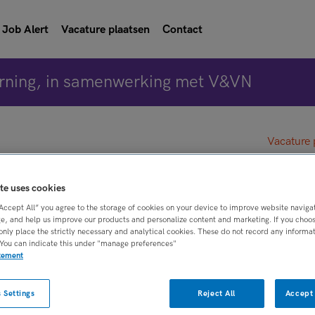
Job Alert
Vacature plaatsen
Contact
rning, in samenwerking met V&VN
Vacature 
e
te uses cookies
“Accept All” you agree to the storage of cookies on your device to improve website naviga
e, and help us improve our products and personalize content and marketing. If you choose
en Haag
only place the strictly necessary and analytical cookies. These do not record any informa
 You can indicate this under "manage preferences"
atement
BRANCHE
AANSTELLING
 Settings
Reject All
Accept 
oepen
GGZ
Tijdelijk met uitzi