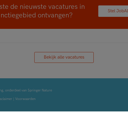
ste de nieuwste vacatures in
Stel JobAl
unctiegebied ontvangen?
Bekijk alle vacatures
ng, onderdeel van Springer Nature
sclaimer
|
Voorwaarden