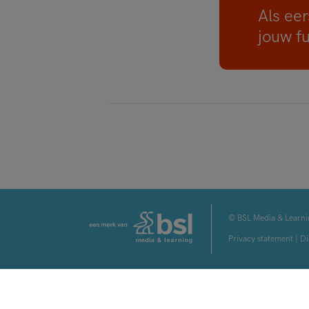
Als eer
jouw f
© BSL Media & Learni
Privacy statement
|
Di