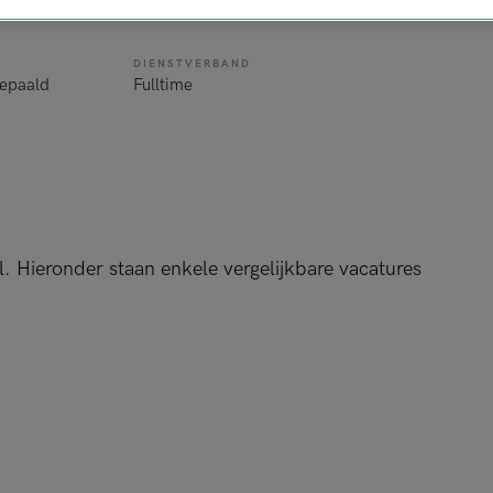
de
DIENSTVERBAND
bepaald
Fulltime
l. Hieronder staan enkele vergelijkbare vacatures