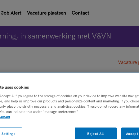
Job Alert
Vacature plaatsen
Contact
rning, in samenwerking met V&VN
Vacature 
ge oproep
te uses cookies
“Accept All” you agree to the storage of cookies on your device to improve website naviga
e, and help us improve our products and personalize content and marketing. If you choose
recht
only place the strictly necessary and analytical cookies. These do not record any informa
 You can indicate this under "manage preferences"
atement
BRANCHE
AANSTELLING
oepen
Ziekenhuis
Niet nader bepaa
 Settings
Reject All
Accept 