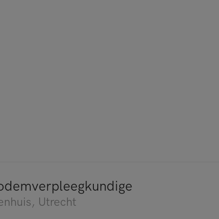
odemverpleegkundige
enhuis
, Utrecht