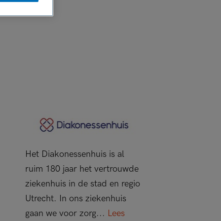
Het Diakonessenhuis is al
ruim 180 jaar het vertrouwde
ziekenhuis in de stad en regio
Utrecht. In ons ziekenhuis
gaan we voor zorg...
Lees