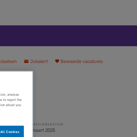
plaatsen
Jobalert
Bewaarde vacatures
tion, analyze
 to reject the
tion about you
PLAATSINGSDATUM
ld
11 maart 2025
All Cookies