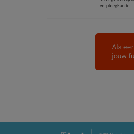
verpleegkunde
Als eer
jouw f