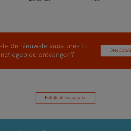
ste de nieuwste vacatures in
Stel JobAl
unctiegebied ontvangen?
Bekijk alle vacatures