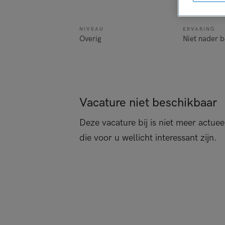
verpleegkun
NIVEAU
ERVARING
Overig
Niet nader 
Vacature niet beschikbaar
Deze vacature bij is niet meer actuee
die voor u wellicht interessant zijn.