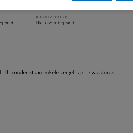
de
DIENSTVERBAND
bepaald
Niet nader bepaald
l. Hieronder staan enkele vergelijkbare vacatures