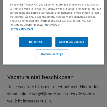
Niet nader bepaald
By clicking “Accept All” you agree to the storage of cookies on your device
to improve website navigation, analyze website usage, and help us improve
PLAATSINGSDATUM
our products and personalize content and marketing. If you choose to reject
5 februari 2025
the cookies, we only place the strictly necessary and analytical cookies.
These do not record any information about you as a person. You can
NIVEAU
indicate this under "manage preferences"
Privacy statement
MBO
ERVARING
Ervaren
Reject All
Accept All Cookies
DIENSTVERBAND
Niet nader bepaald
Cookies Settings
Vacature niet beschikbaar
Deze vacature bij is niet meer actueel. Hieronder
staan enkele vergelijkbare vacatures die voor u
wellicht interessant zijn.