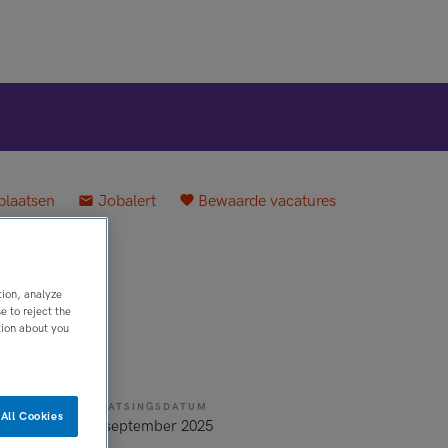
plaatsen
Jobalert
Bewaarde vacatures
tion, analyze
 to reject the
tion about you
PLAATSINGSDATUM
All Cookies
cht op vast
12 september 2025