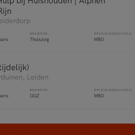
Hulp bij Huishouden | Alphen
ijn
Leiderdorp
BRANCHE
OPLEIDINGSNIVEAU
naris
Thuiszorg
MBO
ijdelijk)
rduinen
, Leiden
BRANCHE
OPLEIDINGSNIVEAU
naris
GGZ
MBO