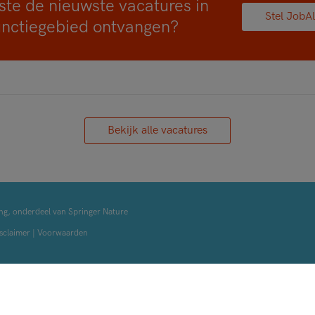
ste de nieuwste vacatures in
Stel JobAl
unctiegebied ontvangen?
Bekijk alle vacatures
ng, onderdeel van Springer Nature
sclaimer
|
Voorwaarden