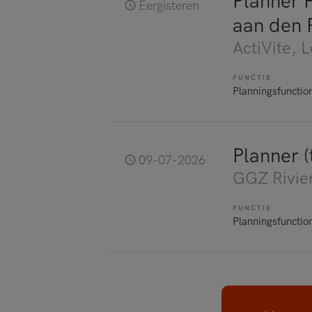
Planner 
Eergisteren
aan den R
ActiVite
, 
FUNCTIE
Planningsfunctio
Planner (t
09-07-2026
GGZ Rivie
FUNCTIE
Planningsfunctio