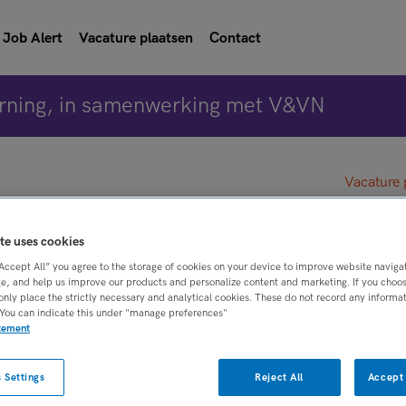
Job Alert
Vacature plaatsen
Contact
rning, in samenwerking met V&VN
Vacature 
te uses cookies
ner Verloskunde
“Accept All” you agree to the storage of cookies on your device to improve website naviga
e, and help us improve our products and personalize content and marketing. If you choose
only place the strictly necessary and analytical cookies. These do not record any informa
 You can indicate this under "manage preferences"
atement
BRANCHE
AANSTELLING
 Settings
Reject All
Accept 
ctionaris
Ziekenhuis
Tijdelijk met uitzi