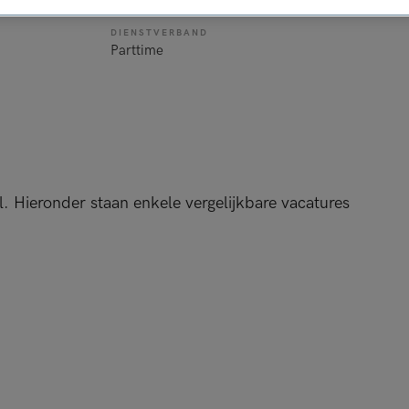
DIENSTVERBAND
Parttime
l. Hieronder staan enkele vergelijkbare vacatures