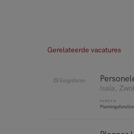
Gerelateerde vacatures
Personel
Eergisteren
Isala
, Zwol
FUNCTIE
Planningsfunctio