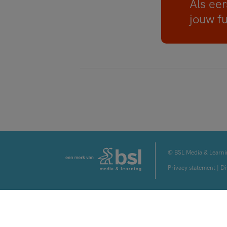
Als eer
jouw f
© BSL Media & Learni
Privacy statement
|
Di