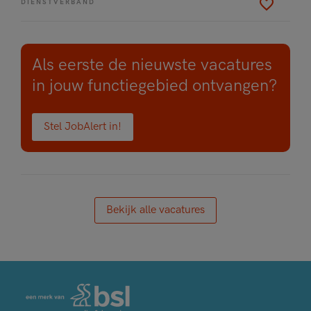
DIENSTVERBAND
Als eerste de nieuwste vacatures
in jouw functiegebied ontvangen?
Stel JobAlert in!
Bekijk alle vacatures