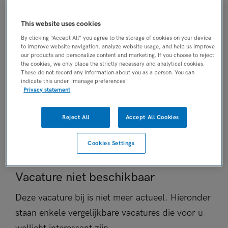
AANSTELLING
Tijdelijk dienstverband
This website uses cookies
PLAATSINGSDATUM
By clicking “Accept All” you agree to the storage of cookies on your device
to improve website navigation, analyze website usage, and help us improve
5 januari 2025
our products and personalize content and marketing. If you choose to reject
NIVEAU
the cookies, we only place the strictly necessary and analytical cookies.
These do not record any information about you as a person. You can
HBO
indicate this under "manage preferences"
ERVARING
Privacy statement
Ervaren
DIENSTVERBAND
Reject All
Accept All Cookies
Fulltime
Cookies Settings
Vacature niet beschikbaar
Deze vacature bij is niet meer actueel. Hieronder
staan enkele vergelijkbare vacatures die voor u