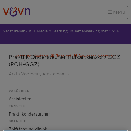
Menu
Vacaturebank BSL Media & Learning, in samenwerking met V&VN
Vacature plaatsen
Jobalert
Bewaarde vacatures
Praktijk Ondersteuner Huisartsenzorg GGZ
(POH-GGZ)
Arkin Voordeur, Amsterdam
VAKGEBIED
Assistenten
FUNCTIE
Praktijkondersteuner
BRANCHE
Zelfstandige kliniek