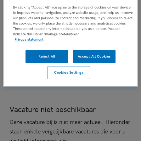
AANSTELLING
By clicking “Accept All” you agree to the storage of cookies on your device
to improve website navigation, analyze website usage, and help us improve
Niet nader bepaald
our products and personalize content and marketing. If you choose to reject
PLAATSINGSDATUM
the cookies, we only place the strictly necessary and analytical cookies.
These do not record any information about you as a person. You can
5 augustus 2024
indicate this under "manage preferences"
NIVEAU
Privacy statement
Overig
ERVARING
Reject All
Accept All Cookies
Niet nader bepaald
DIENSTVERBAND
Cookies Settings
Fulltime
Vacature niet beschikbaar
Deze vacature bij is niet meer actueel. Hieronder
staan enkele vergelijkbare vacatures die voor u