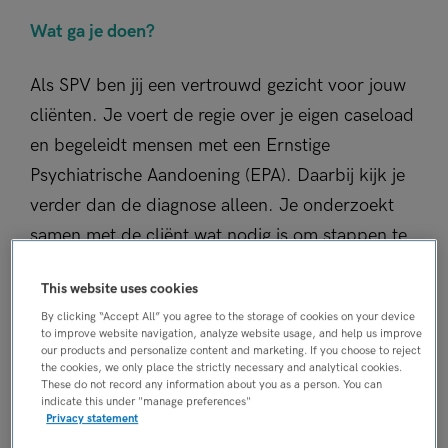
Wat ga je doen?
Als SPV ben jij een vertrouwd gezicht voor jouw
cliënten. Je voert de regie over je eigen caseload
en begeleidt mensen met een Ernstige
Psychiatrische Aandoening (EPA). Daarbij kijk je
verder dan de diagnose alleen. Je onderzoekt
samen met de cliënt wat nodig is om stappen te
zetten richting herstel, op alle levensgebieden.
This website uses cookies
Geen dag is hetzelfde. Je gaat op huisbezoek,
By clicking “Accept All” you agree to the storage of cookies on your device
to improve website navigation, analyze website usage, and help us improve
ontvangt cliënten op onze locatie in Woerden,
our products and personalize content and marketing. If you choose to reject
the cookies, we only place the strictly necessary and analytical cookies.
overlegt met collega's, gemeenten en huisartsen
These do not record any information about you as a person. You can
indicate this under "manage preferences"
en schakelt snel wanneer een situatie daarom
Privacy statement
vraagt.