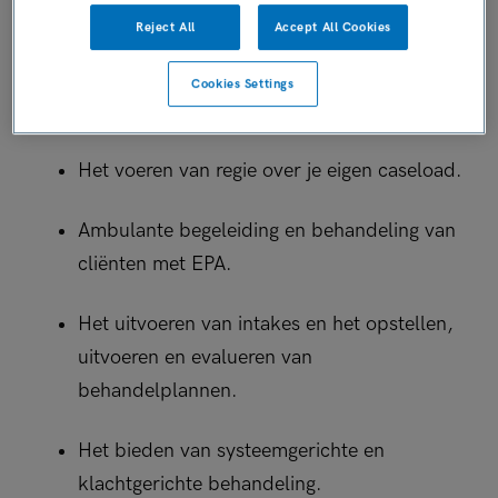
Reject All
Accept All Cookies
Cookies Settings
Je werkzaamheden bestaan onder andere uit:
Het voeren van regie over je eigen caseload.
Ambulante begeleiding en behandeling van
cliënten met EPA.
Het uitvoeren van intakes en het opstellen,
uitvoeren en evalueren van
behandelplannen.
Het bieden van systeemgerichte en
klachtgerichte behandeling.