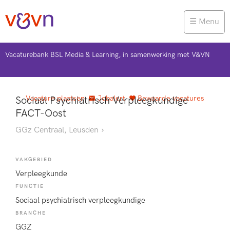
Menu
Vacaturebank BSL Media & Learning, in samenwerking met V&VN
Vacature plaatsen
Jobalert
Bewaarde vacatures
Sociaal Psychiatrisch Verpleegkundige
FACT-Oost
GGz Centraal, Leusden
VAKGEBIED
Verpleegkunde
FUNCTIE
Sociaal psychiatrisch verpleegkundige
BRANCHE
GGZ