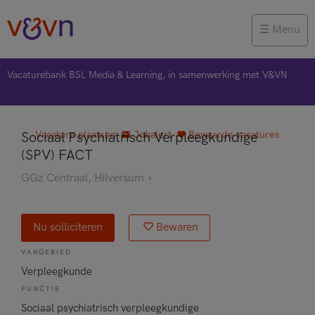
Menu
Vacaturebank BSL Media & Learning, in samenwerking met V&VN
Vacature plaatsen
Jobalert
Bewaarde vacatures
Sociaal Psychiatrisch Verpleegkundige
(SPV) FACT
GGz Centraal
, Hilversum
Nu solliciteren
Bewaren
VAKGEBIED
Verpleegkunde
FUNCTIE
Sociaal psychiatrisch verpleegkundige