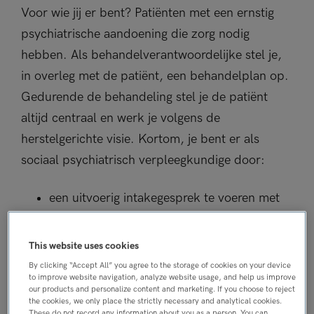
Voor wie jij er bent? Patiënten met een ernstig
psychiatrische aandoening die zorg nodig
hebben. Als behandelverantwoordelijke stel je,
in overleg met de patiënt, een behandelplan op.
Gedurende de behandeling stel je de patiënt
altijd centraal en werk je volgens de
herstelgerichte visie. Kortom, je bent er als
sociaal psychiatrisch verpleegkundige door:
een uitvoerig intakegesprek te voeren met
de patiënt.
This website uses cookies
samen met de psychiater een psychiatrisch
By clicking “Accept All” you agree to the storage of cookies on your device
onderzoeksplan op te stellen.
to improve website navigation, analyze website usage, and help us improve
our products and personalize content and marketing. If you choose to reject
the cookies, we only place the strictly necessary and analytical cookies.
These do not record any information about you as a person. You can