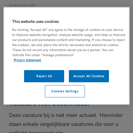
AANSTELLING
Tijdelijk met uitzicht op vast
This website uses cookies
PLAATSINGSDATUM
8 mei 2026
By clicking “Accept All” you agree to the storage of cookies on your device
to improve website navigation, analyze website usage, and help us improve
NIVEAU
our products and personalize content and marketing. If you choose to reject
HBO
the cookies, we only place the strictly necessary and analytical cookies.
These do not record any information about you as a person. You can
ERVARING
indicate this under "manage preferences"
Starter
Privacy statement
DIENSTVERBAND
Parttime
Reject All
Accept All Cookies
Cookies Settings
Vacature niet beschikbaar
Deze vacature bij is niet meer actueel. Hieronder
staan enkele vergelijkbare vacatures die voor u