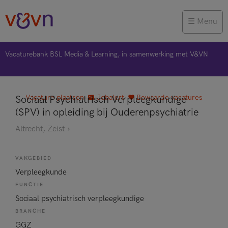
Menu
Vacaturebank BSL Media & Learning, in samenwerking met V&VN
Vacature plaatsen
Jobalert
Bewaarde vacatures
Sociaal Psychiatrisch Verpleegkundige
(SPV) in opleiding bij Ouderenpsychiatrie
Altrecht, Zeist
VAKGEBIED
Verpleegkunde
FUNCTIE
Sociaal psychiatrisch verpleegkundige
BRANCHE
GGZ