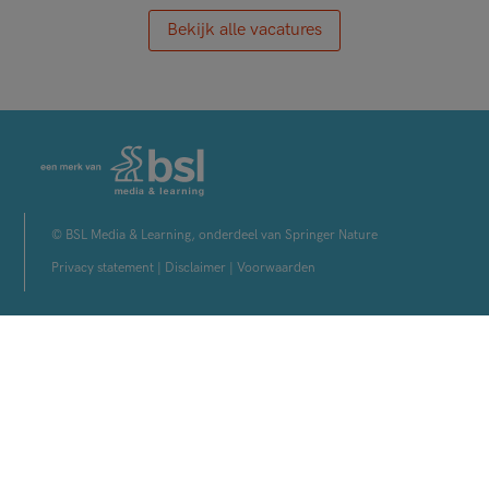
Bekijk alle vacatures
© BSL Media & Learning, onderdeel van Springer Nature
Privacy statement
|
Disclaimer
|
Voorwaarden