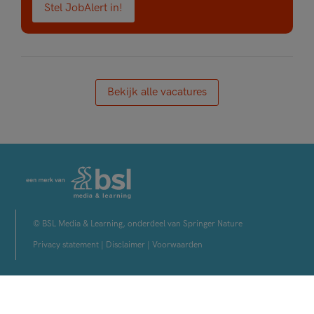
Stel JobAlert in!
Bekijk alle vacatures
© BSL Media & Learning, onderdeel van Springer Nature
Privacy statement
|
Disclaimer
|
Voorwaarden