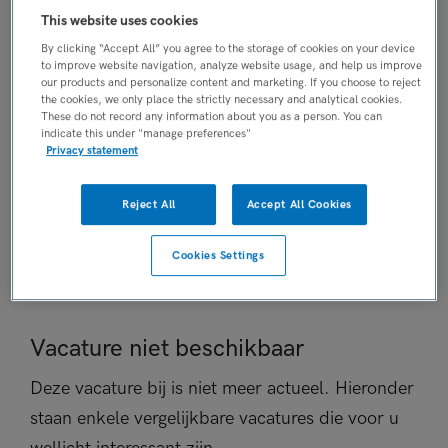
This website uses cookies
AANSTELLING
Vaste aanstelling
By clicking “Accept All” you agree to the storage of cookies on your device
to improve website navigation, analyze website usage, and help us improve
PLAATSINGSDATUM
our products and personalize content and marketing. If you choose to reject
18 november 2024
the cookies, we only place the strictly necessary and analytical cookies.
These do not record any information about you as a person. You can
NIVEAU
indicate this under "manage preferences"
HBO
Privacy statement
ERVARING
Ervaren
Reject All
Accept All Cookies
DIENSTVERBAND
Fulltime
Cookies Settings
Vacature niet beschikbaar
Deze vacature bij is niet meer actueel. Hieronder
staan enkele vergelijkbare vacatures die voor u