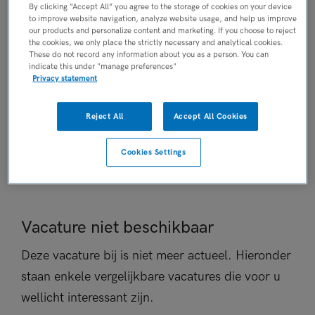
By clicking “Accept All” you agree to the storage of cookies on your device
Niet nader bepaald
to improve website navigation, analyze website usage, and help us improve
our products and personalize content and marketing. If you choose to reject
PLAATSINGSDATUM
the cookies, we only place the strictly necessary and analytical cookies.
3 november 2025
These do not record any information about you as a person. You can
indicate this under "manage preferences"
NIVEAU
Privacy statement
WO
ERVARING
Reject All
Accept All Cookies
Niet nader bepaald
DIENSTVERBAND
Cookies Settings
Niet nader bepaald
Vacature niet beschikbaar
Deze vacature bij is niet meer actueel. Hieronder
staan enkele vergelijkbare vacatures die voor u
wellicht interessant zijn.