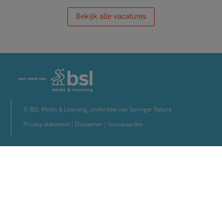
Bekijk alle vacatures
© BSL Media & Learning, onderdeel van Springer Nature
Privacy statement
|
Disclaimer
|
Voorwaarden