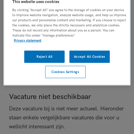
This website uses cookies
Niet nader bepaald
By clicking “Accept All” you agree to the storage of cookies on your device
PLAATSINGSDATUM
to improve website navigation, analyze website usage, and help us improve
our products and personalize content and marketing. If you choose to reject
7 mei 2026
the cookies, we only place the strictly necessary and analytical cookies.
NIVEAU
These do not record any information about you as a person. You can
indicate this under "manage preferences"
WO
Privacy statement
ERVARING
Niet nader bepaald
Reject All
Accept All Cookies
DIENSTVERBAND
Fulltime
Cookies Settings
Vacature niet beschikbaar
Deze vacature bij is niet meer actueel. Hieronder
staan enkele vergelijkbare vacatures die voor u
wellicht interessant zijn.