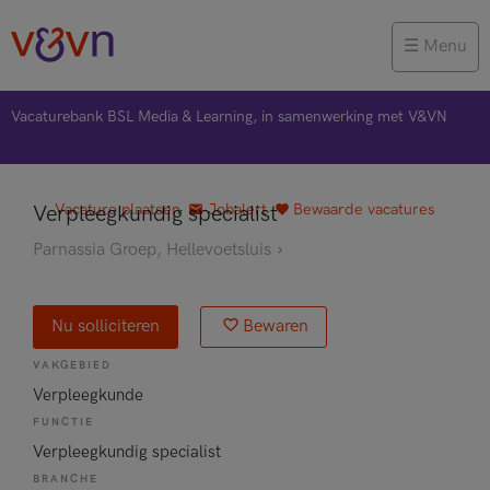
Menu
Vacaturebank BSL Media & Learning, in samenwerking met V&VN
Vacature plaatsen
Jobalert
Bewaarde vacatures
Verpleegkundig specialist
Parnassia Groep
, Hellevoetsluis
Nu solliciteren
Bewaren
VAKGEBIED
Verpleegkunde
FUNCTIE
Verpleegkundig specialist
BRANCHE