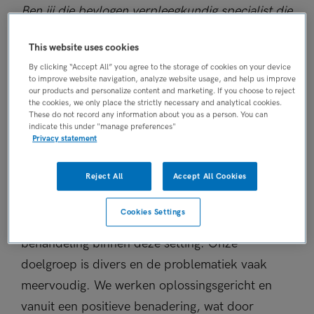
Ben jij die bevlogen verpleegkundig specialist die
het verschil wil maken in de generalistische
This website uses cookies
GGZ, samen met collega’s die voor elkaar
By clicking “Accept All” you agree to the storage of cookies on your device
klaarstaan? Past het kortdurend, generalistisch
to improve website navigation, analyze website usage, and help us improve
our products and personalize content and marketing. If you choose to reject
behandelen bij jou? Lees dan verder!
the cookies, we only place the strictly necessary and analytical cookies.
These do not record any information about you as a person. You can
Dit ga je doen
indicate this under "manage preferences"
Privacy statement
Indigo biedt kortdurende, generalistische GGZ
Reject All
Accept All Cookies
aan jongeren en volwassenen met lichte tot
matige psychische klachten. Samen met de
Cookies Settings
cliënt zoeken we naar de best passende
behandeling binnen deze setting. Onze
doelgroep is divers en de problematiek vaak
meervoudig. We werken oplossingsgericht en
vanuit een positieve benadering, wat door