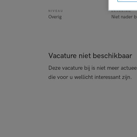
NIVEAU
ERVARING
Overig
Niet nader 
Vacature niet beschikbaar
Deze vacature bij is niet meer actuee
die voor u wellicht interessant zijn.