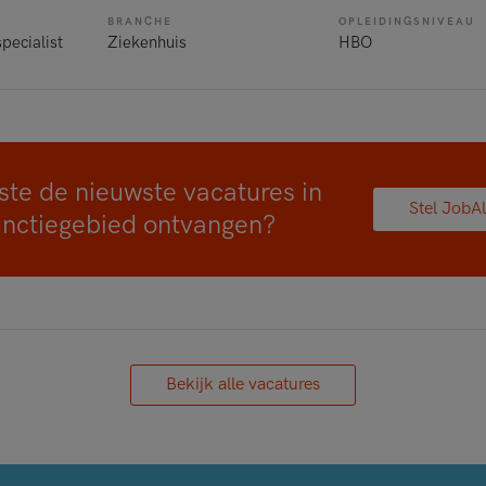
BRANCHE
OPLEIDINGSNIVEAU
pecialist
Ziekenhuis
HBO
ste de nieuwste vacatures in
Stel JobAl
unctiegebied ontvangen?
Bekijk alle vacatures