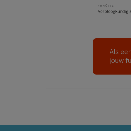
FUNCTIE
Verpleegkundig s
Als eer
jouw f