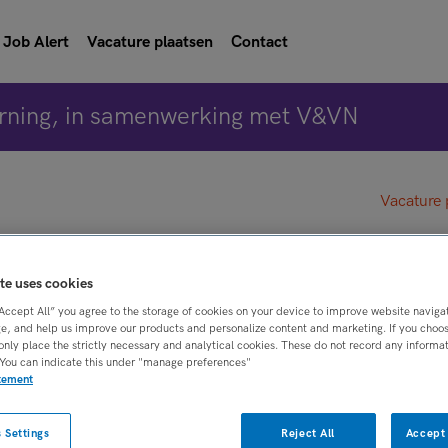
Job Alert
Vacature plaatsen
Contact
rning, in samenwerking met V&VN
Vacature 
specialist asielzoekersz
te uses cookies
“Accept All” you agree to the storage of cookies on your device to improve website naviga
e, and help us improve our products and personalize content and marketing. If you choose
only place the strictly necessary and analytical cookies. These do not record any informa
 You can indicate this under "manage preferences"
atement
BRANCHE
AANSTELLING
ig specialist
Onbekend
Vaste aanstelling
 Settings
Reject All
Accept 