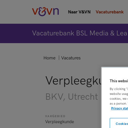
Naar V&VN
Vacaturebank
Vacaturebank BSL Media & Lea
Home
Vacatures
Verpleegkundig 
This websi
By clicking 
BKV, Utrecht
website usag
cookies, we 
as a person.
Privacy st
VAKGEBIED
FUNCTIE
Verpleegkunde
Verpleegkund
Cookies