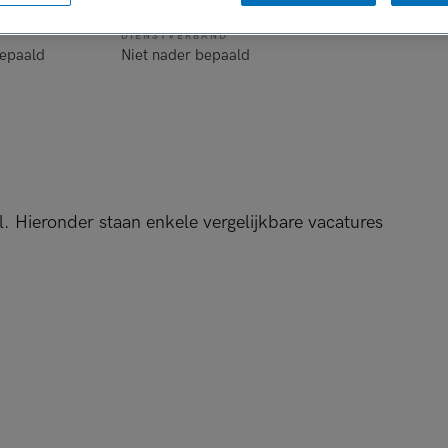
DIENSTVERBAND
bepaald
Niet nader bepaald
l. Hieronder staan enkele vergelijkbare vacatures