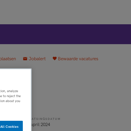
plaatsen
Jobalert
Bewaarde vacatures
org
tion, analyze
 to reject the
tion about you
PLAATSINGSDATUM
11 april 2024
All Cookies