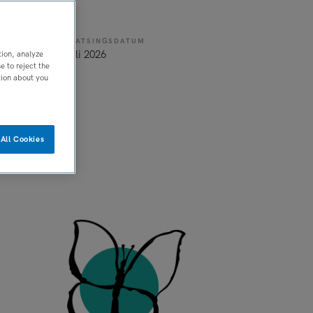
PLAATSINGSDATUM
rband
8 juli 2026
tion, analyze
 to reject the
tion about you
All Cookies