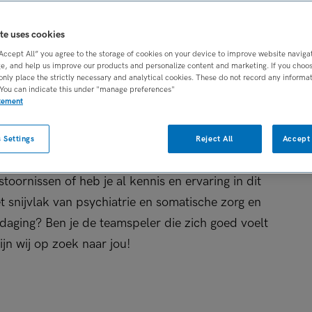
en
te uses cookies
BRANCHE
AANSTELLING
ig specialist
GGZ
Tijdelijk dienstve
“Accept All” you agree to the storage of cookies on your device to improve website naviga
e, and help us improve our products and personalize content and marketing. If you choose
only place the strictly necessary and analytical cookies. These do not record any informa
 You can indicate this under "manage preferences"
DIENSTVERBAND
atement
Niet nader bepaald
 Settings
Reject All
Accept 
stoornissen of heb je al kennis en ervaring in dit
et snijvlak van psychiatrie en somatische zorg en
itdaging? Ben je de teamspeler die zich goed voelt
ijn wij op zoek naar jou!