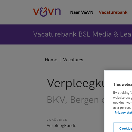
Naar V&VN
Vacaturebank
Vacaturebank BSL Media & Lea
Home
Vacatures
Verpleegkundig 
This websi
By clicking 
BKV, Bergen op Zo
website usag
cookies, we 
as a person.
Privacy st
VAKGEBIED
FUNCTIE
Verpleegkunde
Verpleegkund
Cookies