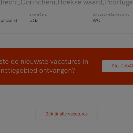
rdrecht,Gorinchem,Hoekse waard,Poortuga
BRANCHE
OPLEIDINGSNIVEAU
pecialist
GGZ
WO
ste de nieuwste vacatures in
Stel JobAl
unctiegebied ontvangen?
Bekijk alle vacatures