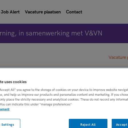
Job Alert
Vacature plaatsen
Contact
rning, in samenwerking met V&VN
Vacature 
specialist ggz | zzp
te uses cookies
“Accept All” you agree to the storage of cookies on your device to improve website naviga
om
e, and help us improve our products and personalize content and marketing. If you choose
only place the strictly necessary and analytical cookies. These do not record any informa
 You can indicate this under "manage preferences"
atement
BRANCHE
AANSTELLING
ig specialist
Onbekend
Niet nader bepaa
 Settings
Reject All
Accept 