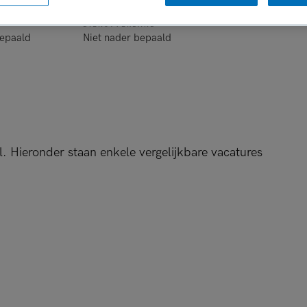
DIENSTVERBAND
bepaald
Niet nader bepaald
l. Hieronder staan enkele vergelijkbare vacatures