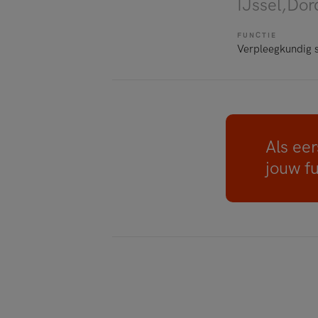
IJssel,Do
FUNCTIE
Verpleegkundig s
Als eer
jouw f