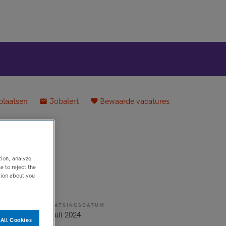
plaatsen
Jobalert
Bewaarde vacatures
tion, analyze
 to reject the
tion about you
PLAATSINGSDATUM
ld
13 juli 2024
All Cookies