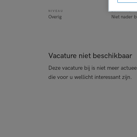
NIVEAU
ERVARING
Overig
Niet nader 
Vacature niet beschikbaar
Deze vacature bij is niet meer actuee
die voor u wellicht interessant zijn.