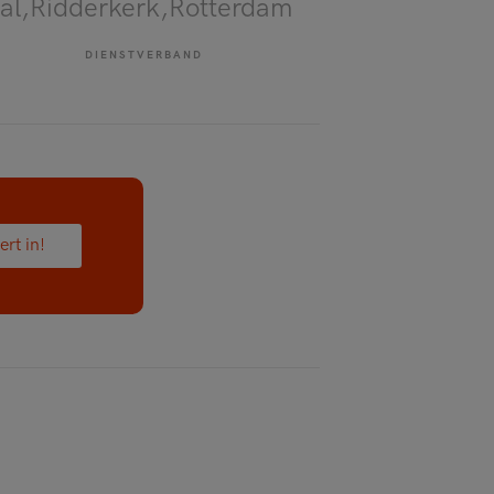
al,Ridderkerk,Rotterdam
DIENSTVERBAND
ert in!