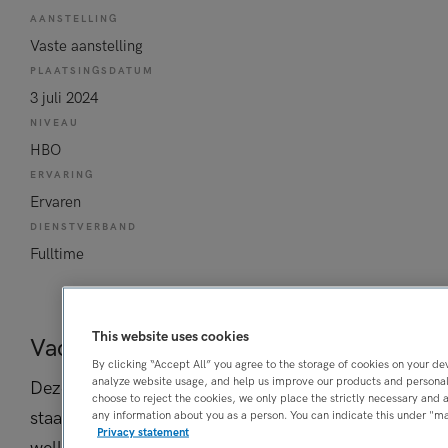
AANSTELLING
Vaste aanstelling
PLAATSINGSDATUM
3 juli 2024
NIVEAU
HBO
ERVARING
Ervaren
DIENSTVERBAND
Fulltime
This website uses cookies
Vacature niet beschikbaar
By clicking “Accept All” you agree to the storage of cookies on your d
analyze website usage, and help us improve our products and personal
Deze vacature bij is niet meer actueel. Hieronder
choose to reject the cookies, we only place the strictly necessary and 
staan enkele vergelijkbare vacatures die voor u
any information about you as a person. You can indicate this under "
Privacy statement