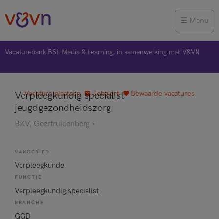
Menu
Vacaturebank BSL Media & Learning, in samenwerking met V&VN
Vacature plaatsen
Jobalert
Bewaarde vacatures
Verpleegkundig specialist
jeugdgezondheidszorg
BKV, Geertruidenberg
VAKGEBIED
Verpleegkunde
FUNCTIE
Verpleegkundig specialist
BRANCHE
GGD