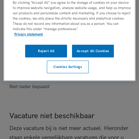
By clicking “Accept All” you agree to the storage of cookies on your device
Ziekenhuis
to improve website navigation, analyze website usage, and help us improve
our products and personalize content and marketing. If you choose to reject
AANSTELLING
the cookies, we only place the strictly necessary and analytical cookies.
Niet nader bepaald
These do not record any information about you as a person. You can
indicate this under "manage preferences"
PLAATSINGSDATUM
Privacy statement
2 juni 2026
NIVEAU
Reject All
Accept All Cookies
WO
ERVARING
Cookies Settings
Niet nader bepaald
DIENSTVERBAND
Niet nader bepaald
Vacature niet beschikbaar
Deze vacature bij is niet meer actueel. Hieronder
staan enkele vergelijkbare vacatures die voor u