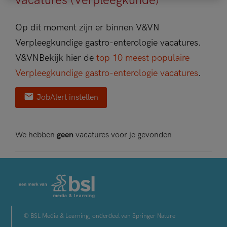
vacatures (Verpleegkunde)
Op dit moment zijn er binnen V&VN
Verpleegkundige gastro-enterologie vacatures.
V&VN
Bekijk hier de
top 10 meest populaire
Verpleegkundige gastro-enterologie vacatures
.
JobAlert instellen
We hebben
geen
vacatures voor je gevonden
© BSL Media & Learning, onderdeel van Springer Nature