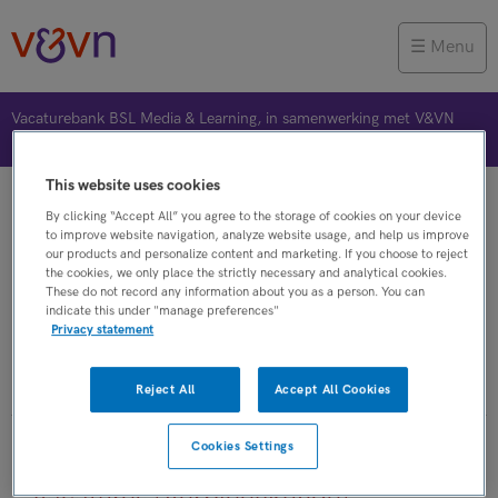
Menu
Vacaturebank BSL Media & Learning, in samenwerking met V&VN
This website uses cookies
Vacature plaatsen
Jobalert
Bewaarde vacatures
By clicking “Accept All” you agree to the storage of cookies on your device
to improve website navigation, analyze website usage, and help us improve
our products and personalize content and marketing. If you choose to reject
the cookies, we only place the strictly necessary and analytical cookies.
These do not record any information about you as a person. You can
indicate this under "manage preferences"
Verpleegkunde
Privacy statement
Verpleegkundige gastro-enterologie
Reject All
Accept All Cookies
Cookies Settings
Verpleegkundige gastro-enterologie