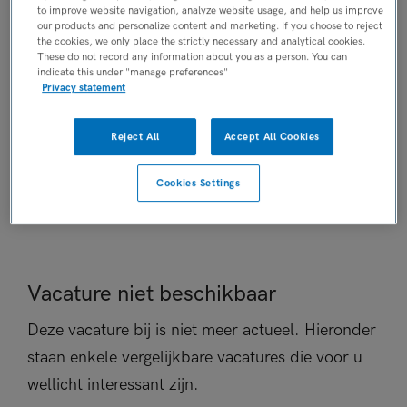
to improve website navigation, analyze website usage, and help us improve
Tijdelijk dienstverband
our products and personalize content and marketing. If you choose to reject
the cookies, we only place the strictly necessary and analytical cookies.
PLAATSINGSDATUM
These do not record any information about you as a person. You can
12 september 2025
indicate this under "manage preferences"
Privacy statement
NIVEAU
MBO
ERVARING
Reject All
Accept All Cookies
Niet nader bepaald
Cookies Settings
DIENSTVERBAND
Niet nader bepaald
Vacature niet beschikbaar
Deze vacature bij is niet meer actueel. Hieronder
staan enkele vergelijkbare vacatures die voor u
wellicht interessant zijn.