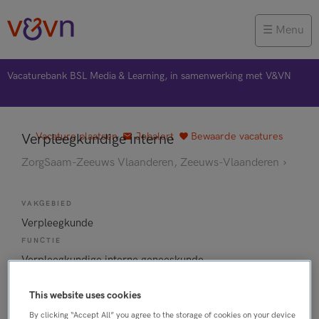
Menu
Vacaturebank BSL Media & Learning, in samenwerking met V&VN
Vacature plaatsen
Jobalert
Bewaarde vacatures
Verpleegkundige interne
ZorgSaam-Zeeuws Vlaanderen, Zeeuws-Vlaanderen
VAKGEBIED
Verpleegkunde
FUNCTIE
Verpleegkundige interne geneeskunde
BRANCHE
This website uses cookies
Ziekenhuis
AANSTELLING
By clicking “Accept All” you agree to the storage of cookies on your device