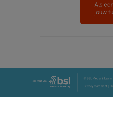
Als eer
jouw f
© BSL Media & Learni
Privacy statement
|
Di