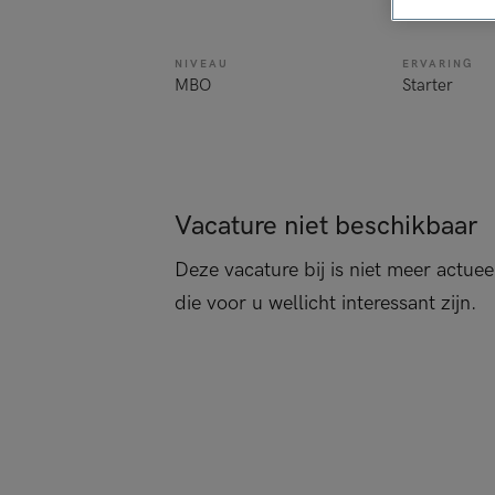
geneeskund
NIVEAU
ERVARING
MBO
Starter
Vacature niet beschikbaar
Deze vacature bij is niet meer actuee
die voor u wellicht interessant zijn.