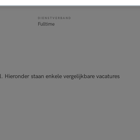
e
DIENSTVERBAND
Fulltime
l. Hieronder staan enkele vergelijkbare vacatures