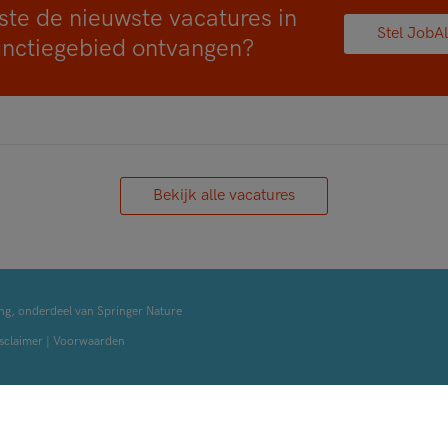
ste de nieuwste vacatures in
Stel JobAl
unctiegebied ontvangen?
Bekijk alle vacatures
ng, onderdeel van Springer Nature
sclaimer
|
Voorwaarden