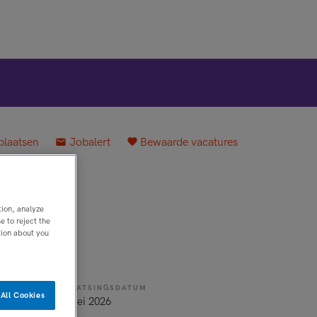
plaatsen
Jobalert
Bewaarde vacatures
tion, analyze
 to reject the
tion about you
PLAATSINGSDATUM
All Cookies
rband
9 mei 2026