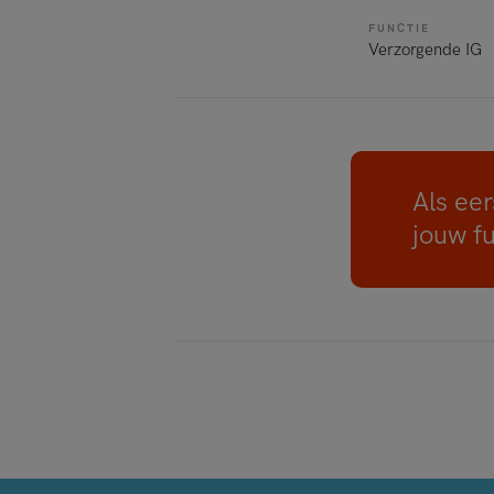
FUNCTIE
Verzorgende IG
Als eer
jouw f