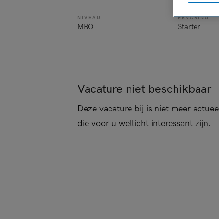
NIVEAU
ERVARING
MBO
Starter
Vacature niet beschikbaar
Deze vacature bij is niet meer actuee
die voor u wellicht interessant zijn.