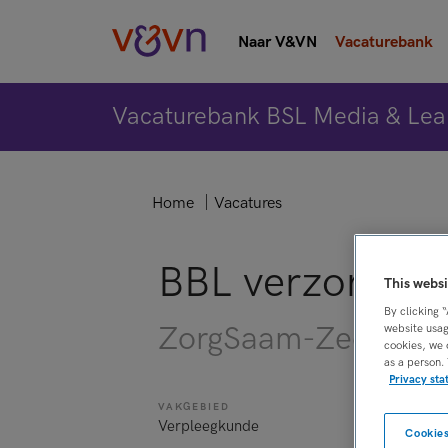
Naar V&VN
Vacaturebank
Vacaturebank BSL Media & Lea
Home
Vacatures
BBL verzorgende
This websi
By clicking 
ZorgSaam-Zeeuws V
website usag
cookies, we 
as a person.
Privacy st
VAKGEBIED
FUNCTIE
Verpleegkunde
Verzorgende
Cookies