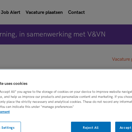
Job Alert
Vacature plaatsen
Contact
rning, in samenwerking met V&VN
Vacature 
 IG start april 2025
te uses cookies
“Accept All” you agree to the storage of cookies on your device to improve website naviga
laanderen, Zeeuws Vlaandere
e, and help us improve our products and personalize content and marketing. If you choose
only place the strictly necessary and analytical cookies. These do not record any informa
 You can indicate this under "manage preferences"
atement
BRANCHE
AANSTELLING
 IG
Instelling/tehuis
Traineeship/leer-
 Settings
Reject All
Accept 