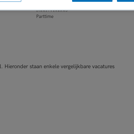
DIENSTVERBAND
Parttime
l. Hieronder staan enkele vergelijkbare vacatures