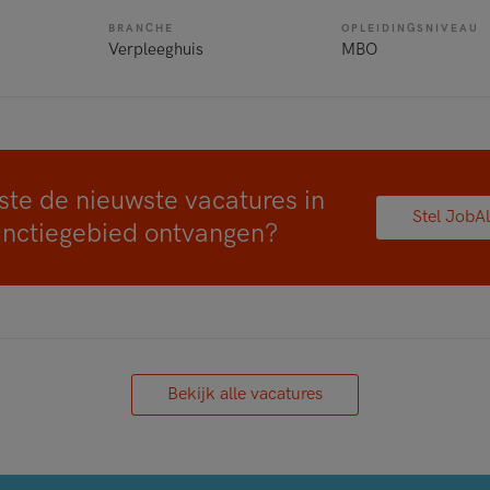
BRANCHE
OPLEIDINGSNIVEAU
Verpleeghuis
MBO
ste de nieuwste vacatures in
Stel JobAl
unctiegebied ontvangen?
Bekijk alle vacatures