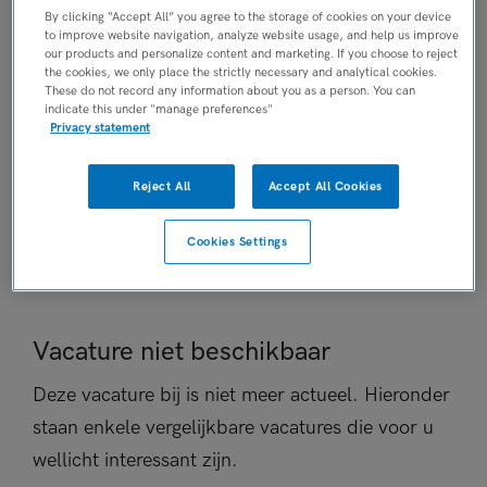
By clicking “Accept All” you agree to the storage of cookies on your device
Niet nader bepaald
to improve website navigation, analyze website usage, and help us improve
PLAATSINGSDATUM
our products and personalize content and marketing. If you choose to reject
the cookies, we only place the strictly necessary and analytical cookies.
28 oktober 2025
These do not record any information about you as a person. You can
NIVEAU
indicate this under "manage preferences"
Privacy statement
MBO
ERVARING
Reject All
Accept All Cookies
Niet nader bepaald
DIENSTVERBAND
Cookies Settings
Niet nader bepaald
Vacature niet beschikbaar
Deze vacature bij is niet meer actueel. Hieronder
staan enkele vergelijkbare vacatures die voor u
wellicht interessant zijn.