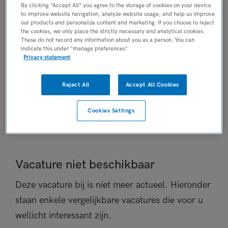
By clicking “Accept All” you agree to the storage of cookies on your device
Niet nader bepaald
to improve website navigation, analyze website usage, and help us improve
our products and personalize content and marketing. If you choose to reject
PLAATSINGSDATUM
the cookies, we only place the strictly necessary and analytical cookies.
7 juli 2026
These do not record any information about you as a person. You can
indicate this under "manage preferences"
NIVEAU
Privacy statement
MBO
ERVARING
Reject All
Accept All Cookies
Niet nader bepaald
DIENSTVERBAND
Cookies Settings
Niet nader bepaald
Vacature niet beschikbaar
Deze vacature bij is niet meer actueel. Hieronder
staan enkele vergelijkbare vacatures die voor u
wellicht interessant zijn.