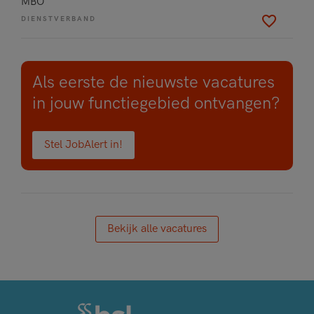
MBO
DIENSTVERBAND
Als eerste de nieuwste vacatures
in jouw functiegebied ontvangen?
Stel JobAlert in!
Bekijk alle vacatures