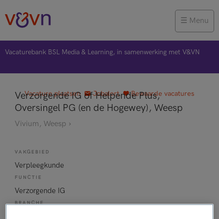
Menu
Vacaturebank BSL Media & Learning, in samenwerking met V&VN
Vacature plaatsen
Jobalert
Bewaarde vacatures
Verzorgende IG of Helpende Plus,
Oversingel PG (en de Hogewey), Weesp
Vivium, Weesp
VAKGEBIED
Verpleegkunde
FUNCTIE
Verzorgende IG
BRANCHE
Instelling/tehuis