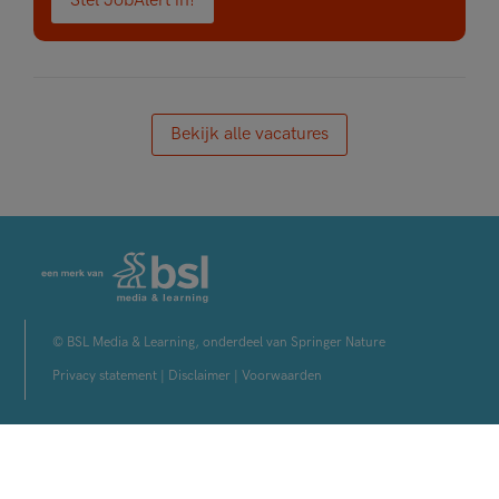
Stel JobAlert in!
Bekijk alle vacatures
© BSL Media & Learning, onderdeel van Springer Nature
Privacy statement
|
Disclaimer
|
Voorwaarden