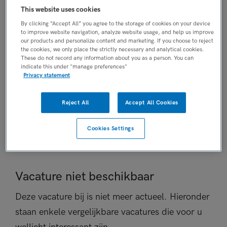
This website uses cookies
AANSTELLING
Niet nader bepaald
By clicking “Accept All” you agree to the storage of cookies on your device
to improve website navigation, analyze website usage, and help us improve
PLAATSINGSDATUM
our products and personalize content and marketing. If you choose to reject
3 november 2025
the cookies, we only place the strictly necessary and analytical cookies.
These do not record any information about you as a person. You can
NIVEAU
indicate this under "manage preferences"
Overig
Privacy statement
ERVARING
Niet nader bepaald
Reject All
Accept All Cookies
DIENSTVERBAND
Parttime
Cookies Settings
Vacature niet beschikbaar
Deze vacature bij is niet meer actueel. Hieronder
staan enkele vergelijkbare vacatures die voor u