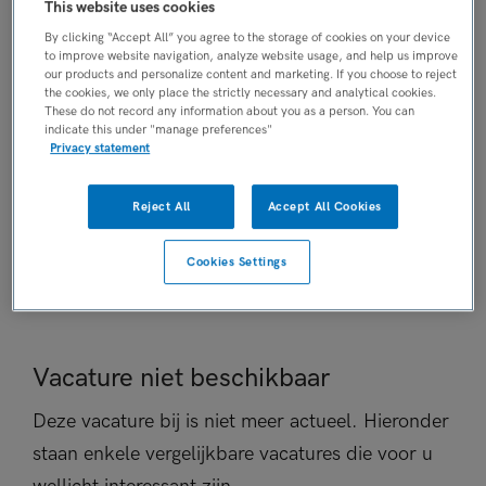
This website uses cookies
AANSTELLING
By clicking “Accept All” you agree to the storage of cookies on your device
Niet nader bepaald
to improve website navigation, analyze website usage, and help us improve
our products and personalize content and marketing. If you choose to reject
PLAATSINGSDATUM
the cookies, we only place the strictly necessary and analytical cookies.
7 juli 2026
These do not record any information about you as a person. You can
indicate this under "manage preferences"
NIVEAU
Privacy statement
MBO
ERVARING
Reject All
Accept All Cookies
Ervaren
DIENSTVERBAND
Cookies Settings
Niet nader bepaald
Vacature niet beschikbaar
Deze vacature bij is niet meer actueel. Hieronder
staan enkele vergelijkbare vacatures die voor u