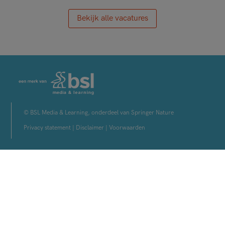
Bekijk alle vacatures
© BSL Media & Learning, onderdeel van Springer Nature
Privacy statement
|
Disclaimer
|
Voorwaarden