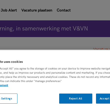
Job Alert
Vacature plaatsen
Contact
rning, in samenwerking met V&VN
Vacature 
te uses cookies
 Thuiszorg Tuitjenhorn 
“Accept All” you agree to the storage of cookies on your device to improve website naviga
e, and help us improve our products and personalize content and marketing. If you choose
only place the strictly necessary and analytical cookies. These do not record any informa
 You can indicate this under "manage preferences"
atement
zen
 Settings
Reject All
Accept 