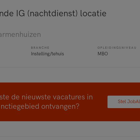
de IG (nachtdienst) locatie
armenhuizen
BRANCHE
OPLEIDINGSNIVEAU
Instelling/tehuis
MBO
ste de nieuwste vacatures in
Stel JobAl
unctiegebied ontvangen?