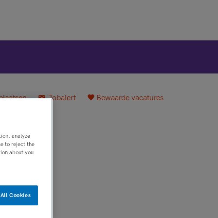
plaatsen
Jobalert
Bewaarde vacatures
en
tion, analyze
 to reject the
tion about you
All Cookies