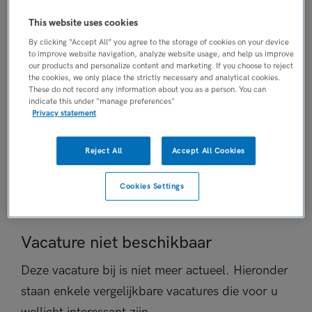
AANSTELLING
This website uses cookies
Vaste aanstelling
By clicking “Accept All” you agree to the storage of cookies on your device
PLAATSINGSDATUM
to improve website navigation, analyze website usage, and help us improve
our products and personalize content and marketing. If you choose to reject
14 mei 2026
the cookies, we only place the strictly necessary and analytical cookies.
NIVEAU
These do not record any information about you as a person. You can
indicate this under "manage preferences"
Overig
Privacy statement
ERVARING
Niet nader bepaald
Reject All
Accept All Cookies
DIENSTVERBAND
Niet nader bepaald
Cookies Settings
Vacature niet beschikbaar
Deze vacature bij is niet meer actueel. Hieronder
staan enkele vergelijkbare vacatures die voor u