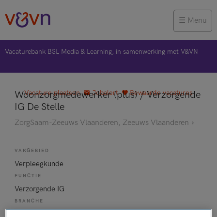
Menu
Vacaturebank BSL Media & Learning, in samenwerking met V&VN
Vacature plaatsen
Jobalert
Bewaarde vacatures
Woonzorgmedewerker (plus) / Verzorgende
IG De Stelle
ZorgSaam-Zeeuws Vlaanderen, Zeeuws Vlaanderen
VAKGEBIED
Verpleegkunde
FUNCTIE
Verzorgende IG
BRANCHE
Onbekend