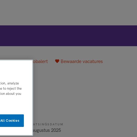
plaatsen
Jobalert
Bewaarde vacatures
g
tion, analyze
 to reject the
tion about you
All Cookies
PLAATSINGSDATUM
cht op vast
25 augustus 2025