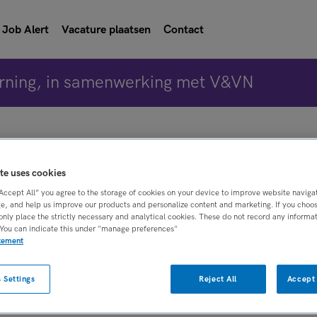
Job Alert
Vacature plaatsen
Contact
rning, in samenwerking met V&VN
Vacature 
te uses cookies
 Adviseur Wijkverplegin
“Accept All” you agree to the storage of cookies on your device to improve website naviga
e, and help us improve our products and personalize content and marketing. If you choose
only place the strictly necessary and analytical cookies. These do not record any informa
 You can indicate this under "manage preferences"
Leiden
atement
 Settings
Reject All
Accept 
BRANCHE
AANSTELLING
gkundige
Overige
Tijdelijk met uitzi