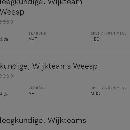
leegkundige, Wijkteam
 Weesp
eesp
BRANCHE
OPLEIDINGSNIVEAU
dige
VVT
HBO
kundige, Wijkteams Weesp
eesp
BRANCHE
OPLEIDINGSNIVEAU
dige
VVT
MBO
leegkundige, Wijkteams