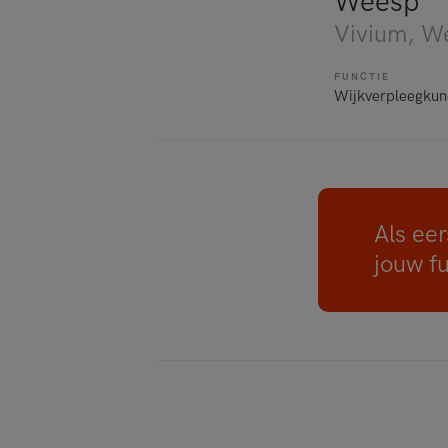
Weesp
Vivium
, W
FUNCTIE
Wijkverpleegkun
Als eer
jouw f